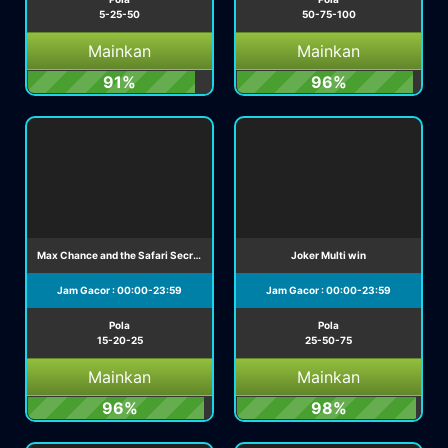
5-25-50
50-75-100
Mainkan
Mainkan
91%
96%
Max Chance and the Safari Secrets
Joker Multi win
Jam Gacor : 00:00-23:59
Jam Gacor : 00:00-23:59
Pola
Pola
15-20-25
25-50-75
Mainkan
Mainkan
96%
98%