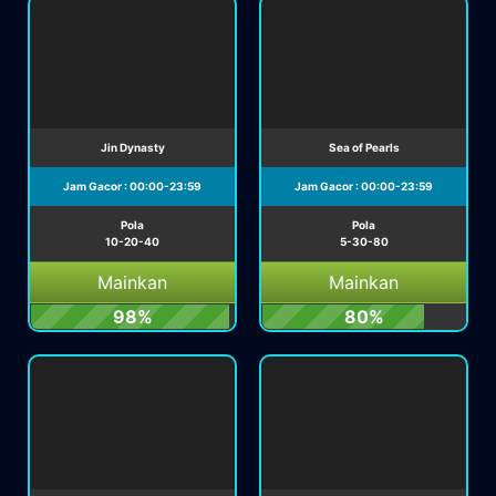
Jin Dynasty
Sea of Pearls
Jam Gacor : 00:00-23:59
Jam Gacor : 00:00-23:59
Pola
Pola
10-20-40
5-30-80
Mainkan
Mainkan
98%
80%