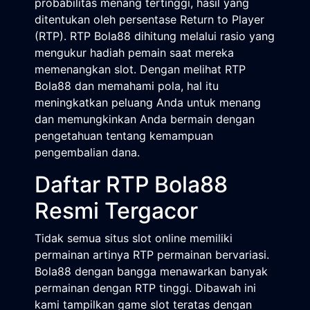
probabilitas menang tertinggi, hasil yang
ditentukan oleh persentase Return to Player
(RTP). RTP Bola88 dihitung melalui rasio yang
mengukur hadiah pemain saat mereka
memenangkan slot. Dengan melihat RTP
Bola88 dan memahami pola, hal itu
meningkatkan peluang Anda untuk menang
dan memungkinkan Anda bermain dengan
pengetahuan tentang kemampuan
pengembalian dana.
Daftar RTP Bola88
Resmi Tergacor
Tidak semua situs slot online memiliki
permainan artinya RTP permainan bervariasi.
Bola88 dengan bangga menawarkan banyak
permainan dengan RTP tinggi. Dibawah ini
kami tampilkan game slot teratas dengan