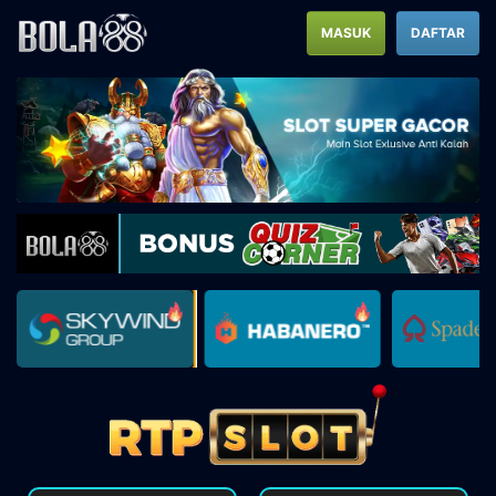
MASUK
DAFTAR