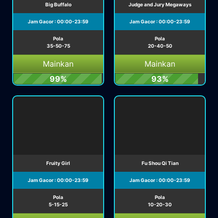
Big Buffalo
Judge and Jury Megaways
Jam Gacor : 00:00-23:59
Jam Gacor : 00:00-23:59
Pola
Pola
35-50-75
20-40-50
Mainkan
Mainkan
99%
93%
Fruity Girl
Fu Shou Qi Tian
Jam Gacor : 00:00-23:59
Jam Gacor : 00:00-23:59
Pola
Pola
5-15-25
10-20-30