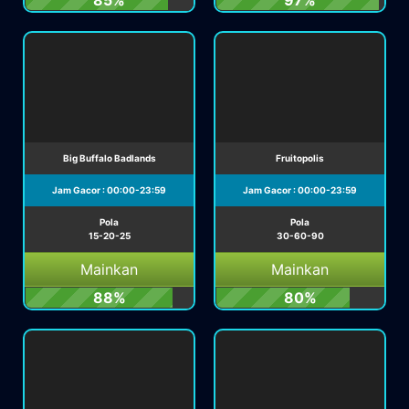
85%
97%
Big Buffalo Badlands
Fruitopolis
Jam Gacor : 00:00-23:59
Jam Gacor : 00:00-23:59
Pola
Pola
15-20-25
30-60-90
Mainkan
Mainkan
88%
80%