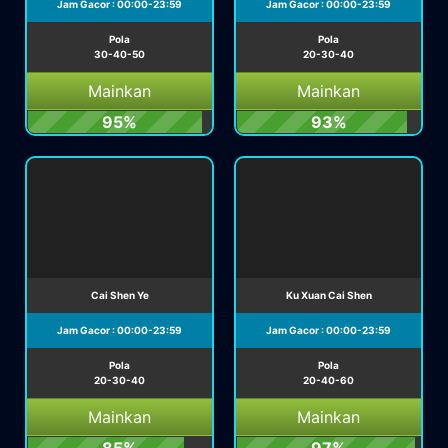
Jam Gacor : 00:00-23:59
Jam Gacor : 00:00-23:59
Pola
Pola
30-40-50
20-30-40
Mainkan
Mainkan
95%
93%
Cai Shen Ye
Ku Xuan Cai Shen
Jam Gacor : 00:00-23:59
Jam Gacor : 00:00-23:59
Pola
Pola
20-30-40
20-40-60
Mainkan
Mainkan