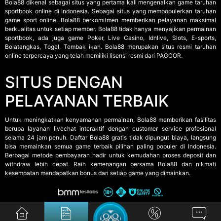
Bola88
dikenal sebagai situs yang pertama kali mengenalkan game taruhan
sportbook online di Indonesia. Sebagai situs yang mempopulerkan taruhan
game sport online, Bola88 berkomitmen memberikan pelayanan maksimal
berkualitas untuk setiap member. Bola88 tidak hanya menyajikan permainan
sportbook, ada juga game Poker, Live Casino, Idnlive, Slots, E-sports,
Bolatangkas, Togel, Tembak ikan. Bola88 merupakan situs resmi taruhan
online terpercaya yang telah memiliki lisensi resmi dari PAGCOR.
SITUS DENGAN
PELAYANAN TERBAIK
Untuk meningkatkan kenyamanan permainan, Bola88 memberikan fasilitas
berupa layanan livechat interaktif dengan customer service profesional
selama 24 jam penuh. Daftar Bola88 gratis tidak dipungut biaya, langsung
bisa memainkan semua game terbaik pilihan paling populer di Indonesia.
Berbagai metode pembayaran hadir untuk kemudahan proses deposit dan
withdraw lebih cepat. Raih kemenangan bersama Bola88 dan nikmati
kesempatan mendapatkan bonus dari setiap game yang dimainkan.
Copyright © Bola88. Hak cipta dilindungi