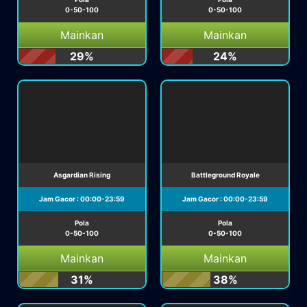
0-50-100
0-50-100
Mainkan
Mainkan
29%
24%
Asgardian Rising
Battleground Royale
Jam Gacor : 00:00-23:59
Jam Gacor : 00:00-23:59
Pola
Pola
0-50-100
0-50-100
Mainkan
Mainkan
31%
38%