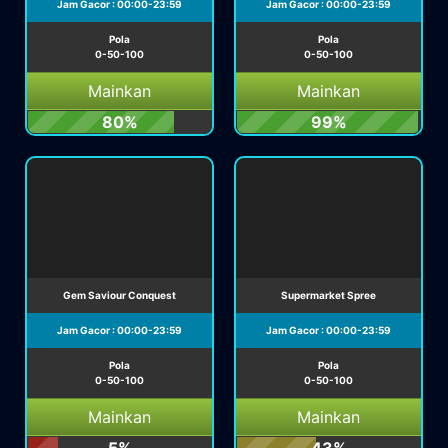
Jam Gacor : 00:00-23:59
Jam Gacor : 00:00-23:59
Pola
Pola
0-50-100
0-50-100
Mainkan
Mainkan
80%
99%
Gem Saviour Conquest
Supermarket Spree
Jam Gacor : 00:00-23:59
Jam Gacor : 00:00-23:59
Pola
Pola
0-50-100
0-50-100
Mainkan
Mainkan