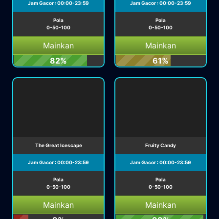
Jam Gacor : 00:00-23:59
Jam Gacor : 00:00-23:59
Pola
Pola
0-50-100
0-50-100
Mainkan
Mainkan
82%
61%
The Great Icescape
Fruity Candy
Jam Gacor : 00:00-23:59
Jam Gacor : 00:00-23:59
Pola
Pola
0-50-100
0-50-100
Mainkan
Mainkan