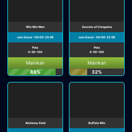
Win Win Won
Secrets of Cleopatra
Jam Gacor : 00:00-23:59
Jam Gacor : 00:00-23:59
Pola
Pola
0-50-100
0-50-100
Mainkan
Mainkan
88%
32%
Alchemy Gold
Buffalo Win