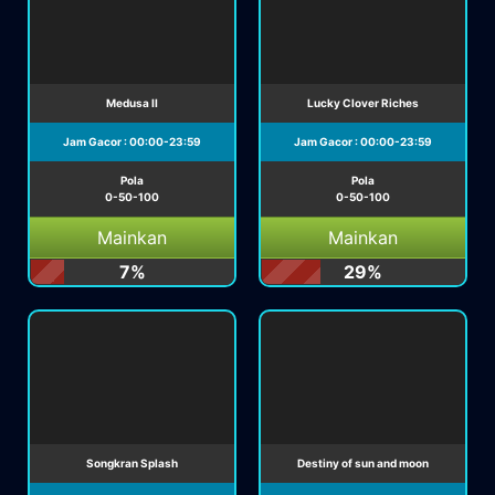
Medusa II
Lucky Clover Riches
Jam Gacor : 00:00-23:59
Jam Gacor : 00:00-23:59
Pola
Pola
0-50-100
0-50-100
Mainkan
Mainkan
7%
29%
Songkran Splash
Destiny of sun and moon