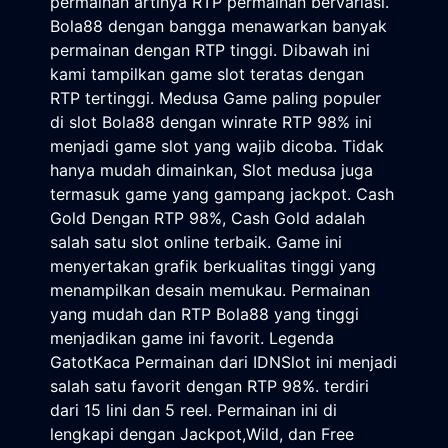
permainan artinya RTP permainan bervariasi.
Bola88 dengan bangga menawarkan banyak
permainan dengan RTP tinggi. Dibawah ini
kami tampilkan game slot teratas dengan
RTP tertinggi. Medusa Game paling populer
di slot Bola88 dengan winrate RTP 98% ini
menjadi game slot yang wajib dicoba. Tidak
hanya mudah dimainkan, Slot medusa juga
termasuk game yang gampang jackpot. Cash
Gold Dengan RTP 98%, Cash Gold adalah
salah satu slot online terbaik. Game ini
menyertakan grafik berkualitas tinggi yang
menampilkan desain memukau. Permainan
yang mudah dan RTP Bola88 yang tinggi
menjadikan game ini favorit. Legenda
GatotKaca Permainan dari IDNSlot ini menjadi
salah satu favorit dengan RTP 98%. terdiri
dari 15 lini dan 5 reel. Permainan ini di
lengkapi dengan Jackpot,Wild, dan Free