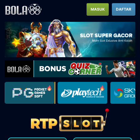
MASUK
DAFTAR