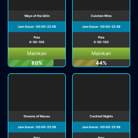
Ways of the Qilin
Caishen Wins
Jam Gacor : 00:00-23:59
Jam Gacor : 00:00-23:59
Pola
Pola
0-50-100
0-50-100
Mainkan
Mainkan
80%
44%
Dreams of Macau
Cocktail Nights
Jam Gacor : 00:00-23:59
Jam Gacor : 00:00-23:59
Pola
Pola