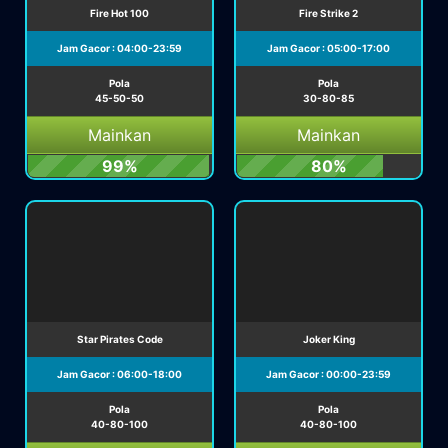
Fire Hot 100
Fire Strike 2
Jam Gacor : 04:00-23:59
Jam Gacor : 05:00-17:00
Pola
Pola
45-50-50
30-80-85
Mainkan
Mainkan
99%
80%
Star Pirates Code
Joker King
Jam Gacor : 06:00-18:00
Jam Gacor : 00:00-23:59
Pola
Pola
40-80-100
40-80-100