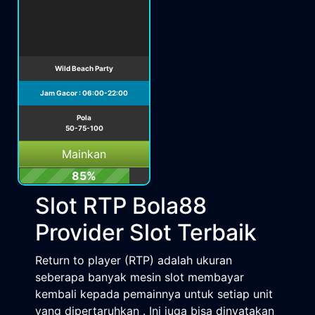
Wild Beach Party
Jam Gacor : 06:00-22:00
Pola
50-75-100
Mainkan
85%
Slot RTP Bola88
Provider Slot Terbaik
Return to player (RTP) adalah ukuran
seberapa banyak mesin slot membayar
kembali kepada pemainnya untuk setiap unit
yang dipertaruhkan . Ini juga bisa dinyatakan