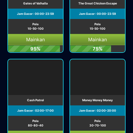
Gates of Valhalla
The Great Chicken Escape
Jam Gacor : 00:00-23:59
Jam Gacor : 00:00-23:59
Pola
Pola
10-50-100
15-50-100
Mainkan
Mainkan
95%
75%
Cash Patrol
Money Money Money
Jam Gacor : 02:00-17:00
Jam Gacor : 02:00-20:00
Pola
Pola
80-80-40
30-70-100