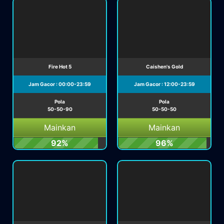
Fire Hot 5
Caishen's Gold
Jam Gacor : 00:00-23:59
Jam Gacor : 12:00-23:59
Pola
Pola
50-50-90
50-50-50
Mainkan
Mainkan
92%
96%