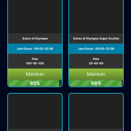
Gates of Olympus
Gates of Olympus Super Scatter
Jam Gacor : 00:00-23:59
Jam Gacor : 00:00-23:59
Pola
Pola
100-50-100
25-40-90
Mainkan
Mainkan
95%
98%