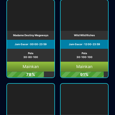
Madame Destiny Megaways
Wild Wild Riches
Jam Gacor : 00:00-23:59
Jam Gacor : 12:00-23:59
Pola
Pola
30-80-100
30-100-100
Mainkan
Mainkan
78%
91%