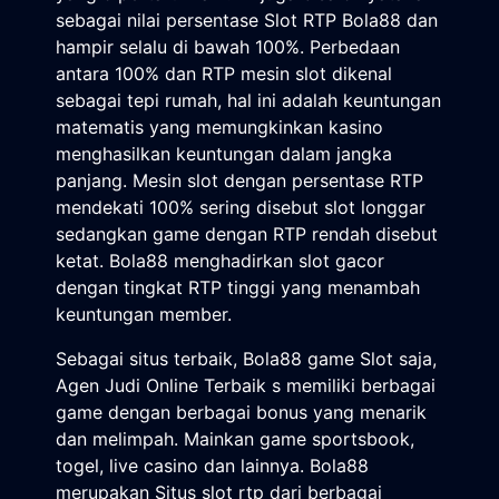
sebagai nilai persentase Slot RTP Bola88 dan
hampir selalu di bawah 100%. Perbedaan
antara 100% dan RTP mesin slot dikenal
sebagai tepi rumah, hal ini adalah keuntungan
matematis yang memungkinkan kasino
menghasilkan keuntungan dalam jangka
panjang. Mesin slot dengan persentase RTP
mendekati 100% sering disebut slot longgar
sedangkan game dengan RTP rendah disebut
ketat. Bola88 menghadirkan slot gacor
dengan tingkat RTP tinggi yang menambah
keuntungan member.
Sebagai situs terbaik, Bola88 game Slot saja,
Agen Judi Online Terbaik s memiliki berbagai
game dengan berbagai bonus yang menarik
dan melimpah. Mainkan game sportsbook,
togel, live casino dan lainnya. Bola88
merupakan Situs slot rtp dari berbagai