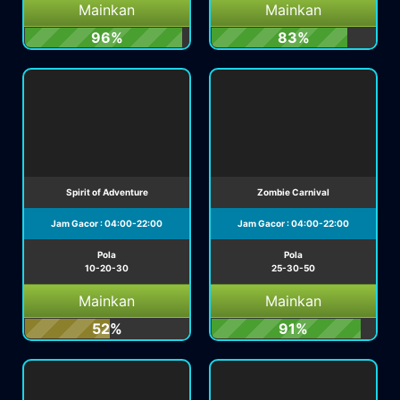
Mainkan
Mainkan
96%
83%
Spirit of Adventure
Zombie Carnival
Jam Gacor : 04:00-22:00
Jam Gacor : 04:00-22:00
Pola
Pola
10-20-30
25-30-50
Mainkan
Mainkan
52%
91%