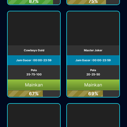
87%
75%
Cowboys Gold
Master Joker
Jam Gacor : 00:00-23:59
Jam Gacor : 00:00-23:59
Pola
Pola
35-75-100
20-25-50
Mainkan
Mainkan
67%
69%