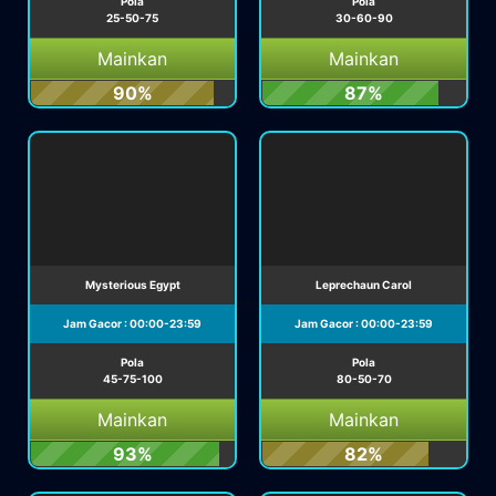
Pola
Pola
25-50-75
30-60-90
Mainkan
Mainkan
90%
87%
Mysterious Egypt
Leprechaun Carol
Jam Gacor : 00:00-23:59
Jam Gacor : 00:00-23:59
Pola
Pola
45-75-100
80-50-70
Mainkan
Mainkan
93%
82%